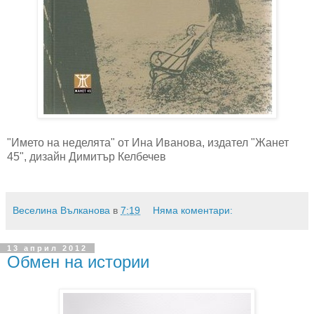
"Името на неделята" от Ина Иванова, издател "Жанет
45", дизайн Димитър Келбечев
Веселина Вълканова
в
7:19
Няма коментари:
13 април 2012
Обмен на истории