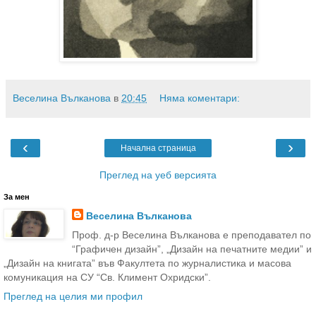
Веселина Вълканова
в
20:45
Няма коментари:
‹
›
Начална страница
Преглед на уеб версията
За мен
Веселина Вълканова
Проф. д-р Веселина Вълканова е преподавател по
“Графичен дизайн”, „Дизайн на печатните медии” и
„Дизайн на книгата” във Факултета по журналистика и масова
комуникация на СУ “Св. Климент Охридски”.
Преглед на целия ми профил