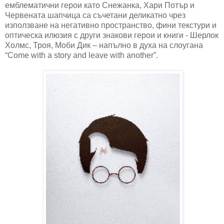
емблематични герои като Снежанка, Хари Потър и
Червената шапчица са съчетани деликатно чрез
използване на негативно пространство, фини текстури и
оптическа илюзия с други знакови герои и книги - Шерлок
Холмс, Троя, Моби Дик – напълно в духа на слоугана
“Come with a story and leave with another”.