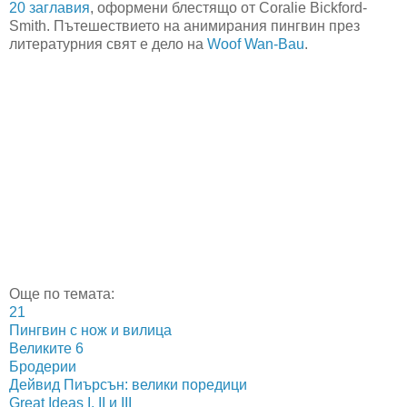
20 заглавия
, оформени блестящо от Coralie Bickford-
Smith. Пътешествието на анимирания пингвин през
литературния свят е дело на
Woof Wan-Bau
.
Още по темата:
21
Пингвин с нож и вилица
Великите 6
Бродерии
Дейвид Пиърсън: велики поредици
Great Ideas І, ІІ и ІІІ